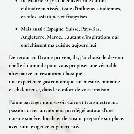
Île Maurice
: j’y ai découvert une
culture
culinaire métissée
, issue d’influences indiennes,
créoles, asiatiques et françaises.
Mais aussi :
Espagne, Suisse, Pays-Bas,
Angleterre, Maroc…
, autant d’inspirations qui
enrichissent ma cuisine aujourd’hui.
De retour en
Drôme provençale
, j’ai choisi de devenir
cheffe à domicile
pour vous proposer une véritable
alternative au restaurant classique :
une
expérience gastronomique sur mesure
, humaine
et chaleureuse, dans le confort de votre maison.
J’aime
partager mon savoir-faire et transmettre ma
passion
, créer un moment privilégié autour d’une
cuisine sincère, locale et de saison
, préparée sur place,
avec soin, exigence et générosité.