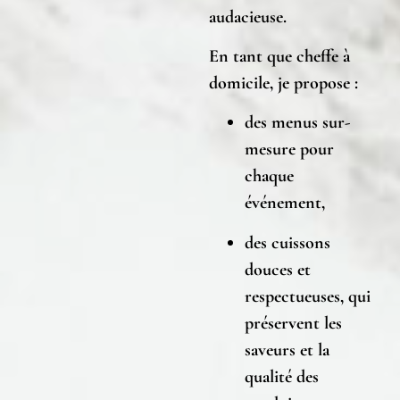
audacieuse.
En tant que cheffe à
domicile, je propose :
des
menus sur-
mesure
pour
chaque
événement,
des
cuissons
douces et
respectueuses
, qui
préservent les
saveurs et la
qualité des