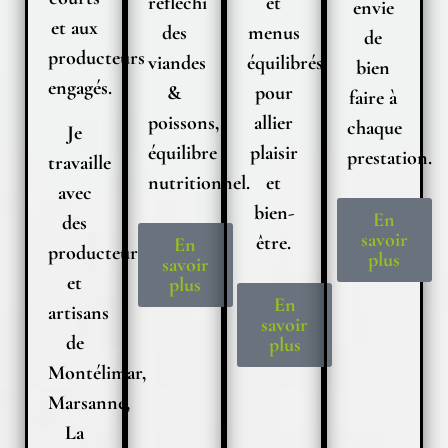
réfléchi
et
envie
et aux
des
menus
de
producteurs
viandes
équilibrés
bien
engagés.
&
pour
faire à
poissons,
allier
chaque
Je
équilibre
plaisir
prestation.
travaille
nutritionnel.
et
avec
bien-
En
des
savoir
être.
En
producteurs
plus
savoir
et
plus
En
artisans
savoir
de
plus
Montélimar,
Marsanne,
La